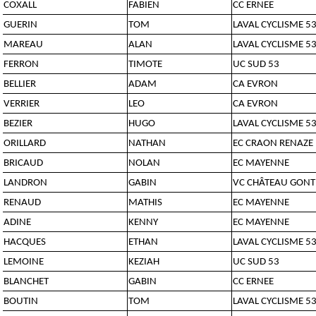
COXALL
FABIEN
CC ERNEE
GUERIN
TOM
LAVAL CYCLISME 5
MAREAU
ALAN
LAVAL CYCLISME 5
FERRON
TIMOTE
UC SUD 53
BELLIER
ADAM
CA EVRON
VERRIER
LEO
CA EVRON
BEZIER
HUGO
LAVAL CYCLISME 5
ORILLARD
NATHAN
EC CRAON RENAZE
BRICAUD
NOLAN
EC MAYENNE
LANDRON
GABIN
VC CHÂTEAU GONT
RENAUD
MATHIS
EC MAYENNE
ADINE
KENNY
EC MAYENNE
HACQUES
ETHAN
LAVAL CYCLISME 5
LEMOINE
KEZIAH
UC SUD 53
BLANCHET
GABIN
CC ERNEE
BOUTIN
TOM
LAVAL CYCLISME 5