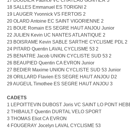
17 BOUDIER Fabrice VC CHATEAU GONTIER 3
18 SALLES Emmanuel ES TORIGNI 2
19 LAUGER Yvonnick VS FERTOIS 2
20 OLARD Antoine EC SAINT VIGORIENNE 2
21 BOUE Romain ES SEGRE HAUT ANJOU Junior
22 JULIEN Kevin UC NANTES ATLANTIQUE 2
23 BOISRAME Kevin SABLE SARTHE CYCLISME PDL 2
24 PITARD Quentin LAVAL CYCLISME 53 2
25 BENATRE Jacob UNION CYCLISTE SUD 53 2
26 BEAUPIED Quentin CA EVRON Junior
27 BEDIER Maxime UNION CYCLISTE SUD 53 Junior
28 ORILLARD Flavien ES SEGRE HAUT ANJOU D2
29 AUGEUL Timothee ES SEGRE HAUT ANJOU 3
CADETS
1 LEPOITTEVIN DUBOST Joris VC SAINT LO PONT HE
2 THIBAULT Quentin DURTAL VELO SPORT
3 THOMAS Eliot CA EVRON
4 FOUGERAY Jocelyn LAVAL CYCLISME 53