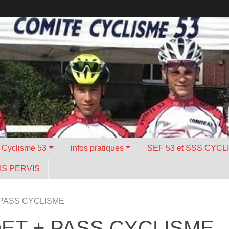
é Cyclisme 53
infos pratiques
SEF 53 et SSS CYCL
S PERVIS
 PASS CYCLISME
DET + PASS CYCLISME