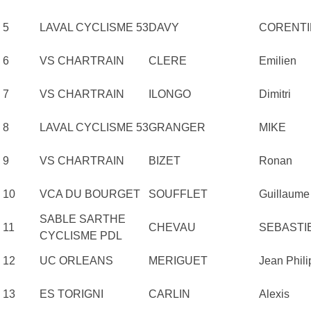
5
LAVAL CYCLISME 53
DAVY
CORENTI
6
VS CHARTRAIN
CLERE
Emilien
7
VS CHARTRAIN
ILONGO
Dimitri
8
LAVAL CYCLISME 53
GRANGER
MIKE
9
VS CHARTRAIN
BIZET
Ronan
10
VCA DU BOURGET
SOUFFLET
Guillaume
SABLE SARTHE
11
CHEVAU
SEBASTI
CYCLISME PDL
12
UC ORLEANS
MERIGUET
Jean Phil
13
ES TORIGNI
CARLIN
Alexis