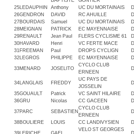
BAPTISTE
GONTIER
25
LEDAUPHIN
Anthony
UC DU MORTAINAIS
26
GENDRON
DAVID
RC AHUILLE
27
BOURDAIS
Samuel
UC DU MORTAINAIS
28
MEIGNAN
PATRICK
EC MAYENNAISE
29
RENAULT
Jean Paul
FLERS CYCLISME 61
30
HAVARD
Henri
VC FERTE MACE
31
FREEMAN
Paul
DROPS CYCLIGN
32
LEGROS
PHILIPPE
EC MAYENNAISE
CYCLO CLUB
33
MENARD
JOSELITO
ERNEEN
UC PAYS DE
34
LANGLAIS
FREDDY
JOSSELIN
35
GOUAULT
Patrick
VC SAINT HILAIRE
36
GRU
Nicolas
CC GACEEN
CYCLO CLUB
37
PARC
SEBASTIEN
ERNEEN
38
BOULIERE
LOUIS
CC LANDIVYSIEN
VELO ST GEORGES
39
LERICHE
GAEL