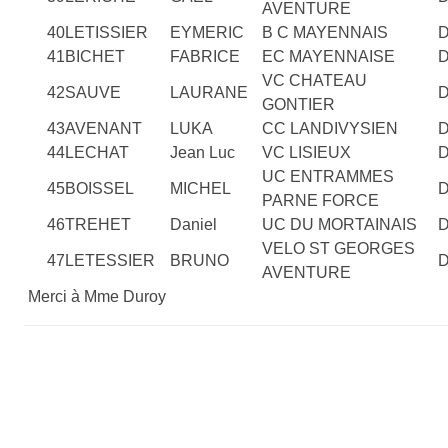
AVENTURE
40
LETISSIER
EYMERIC
B C MAYENNAIS
41
BICHET
FABRICE
EC MAYENNAISE
VC CHATEAU
42
SAUVE
LAURANE
GONTIER
43
AVENANT
LUKA
CC LANDIVYSIEN
44
LECHAT
Jean Luc
VC LISIEUX
UC ENTRAMMES
45
BOISSEL
MICHEL
PARNE FORCE
46
TREHET
Daniel
UC DU MORTAINAIS
VELO ST GEORGES
47
LETESSIER
BRUNO
AVENTURE
Merci à Mme Duroy