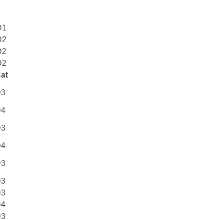
3
D1
D2
D2
D2
at
D3
D4
D3
D4
D3
D3
D3
D4
D3