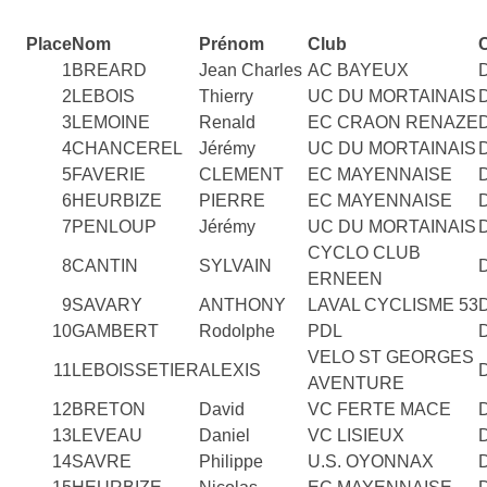
Place
Nom
Prénom
Club
1
BREARD
Jean Charles
AC BAYEUX
2
LEBOIS
Thierry
UC DU MORTAINAIS
3
LEMOINE
Renald
EC CRAON RENAZE
4
CHANCEREL
Jérémy
UC DU MORTAINAIS
5
FAVERIE
CLEMENT
EC MAYENNAISE
6
HEURBIZE
PIERRE
EC MAYENNAISE
7
PENLOUP
Jérémy
UC DU MORTAINAIS
CYCLO CLUB
8
CANTIN
SYLVAIN
ERNEEN
9
SAVARY
ANTHONY
LAVAL CYCLISME 53
10
GAMBERT
Rodolphe
PDL
VELO ST GEORGES
11
LEBOISSETIER
ALEXIS
AVENTURE
12
BRETON
David
VC FERTE MACE
13
LEVEAU
Daniel
VC LISIEUX
14
SAVRE
Philippe
U.S. OYONNAX