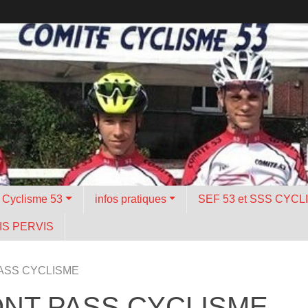
é Cyclisme 53
infos pratiques
SEF 53 et SSS CYCL
S PERVIS
ASS CYCLISME
NT PASS CYCLISME