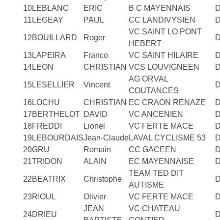
10
LEBLANC
ERIC
B C MAYENNAIS
11
LEGEAY
PAUL
CC LANDIVYSIEN
VC SAINT LO PONT
12
BOUILLARD
Roger
HEBERT
13
LAPEIRA
Franco
VC SAINT HILAIRE
14
LEON
CHRISTIAN
VCS LOUVIGNEEN
AG ORVAL
15
LESELLIER
Vincent
COUTANCES
16
LOCHU
CHRISTIAN
EC CRAON RENAZE
17
BERTHELOT
DAVID
VC ANCENIEN
18
FREDDI
Lionel
VC FERTE MACE
19
LEBOURDAIS
Jean-Claude
LAVAL CYCLISME 53
20
GRU
Romain
CC GACEEN
21
TRIDON
ALAIN
EC MAYENNAISE
TEAM TED DIT
22
BEATRIX
Christophe
AUTISME
23
RIOUL
Olivier
VC FERTE MACE
JEAN
VC CHATEAU
24
DRIEU