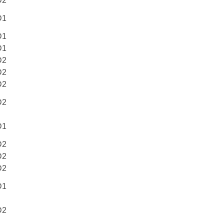
D2
D1
D1
D1
D2
D2
D2
D2
D1
D2
D2
D2
D1
D2