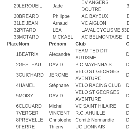
EV ANGERS
29
LEROUEIL
Jade
DOUTRE
30
BREARD
Philippe
AC BAYEUX
31
LE JEAN
Arnaud
VC AIGLON
32
PITARD
LEA
LAVAL CYCLISME 53
33
MOTARD
MICKAEL
AC BELMONTAISE
Place
Nom
Prénom
Club
C
TEAM TED DIT
1
BEATRIX
Alexandre
AUTISME
2
GESTEAU
DAVID
B C MAYENNAIS
VELO ST GEORGES
3
GUICHARD
JEROME
AVENTURE
4
HAMEL
Stéphane
VELO RACING CLUB
VELO ST GEORGES
5
MOISY
DAVID
AVENTURE
6
CLOUARD
Michel
VC SAINT HILAIRE
7
VERGER
VINCENT
R.C. AHUILLE
8
PREVELLE
Christophe
Comité Normandie
9
FERRE
Thierry
UC LIONNAIS