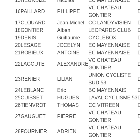
15
HEURBIZE
Nicolas
EC MAYENNAISE
VC CHATEAU
16
PAILLARD
PHILIPPE
GONTIER
17
CLOUARD
Jean-Michel
CC LANDYVISIEN
18
GONTIER
Alban
LEOPARDS CLUB
19
DENIS
Guillaume
CYCLEBOX
20
LESAGE
JOCELYN
EC MAYENNAISE
21
ROBIEUX
ANTOINE
EC MAYENNAISE
VC CHATEAU
22
LAGOUTE
ALEXANDRE
GONTIER
UNION CYCLISTE
23
RENIER
LILIAN
SUD 53
24
LEBLANC
Eric
BC MAYENNAIS
25
CUISSET
HUGUES
LAVAL CYCLISME 53
26
TIENVROT
THOMAS
CC VITREEN
VC CHATEAU
27
GAUGUET
PIERRE
GONTIER
VC CHATEAU
28
FOURNIER
ADRIEN
GONTIER