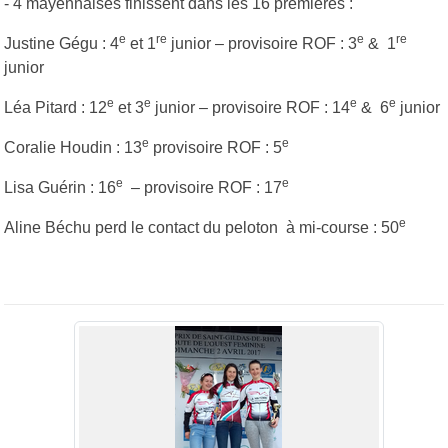
- 4 mayennaises finissent dans les 16 premières :
e
re
e
re
Justine Gégu : 4
et 1
junior – provisoire ROF : 3
& 1
junior
e
e
e
e
Léa Pitard : 12
et 3
junior – provisoire ROF : 14
& 6
junior
e
e
Coralie Houdin : 13
provisoire ROF : 5
e
e
Lisa Guérin : 16
– provisoire ROF : 17
e
Aline Béchu perd le contact du peloton à mi-course : 50