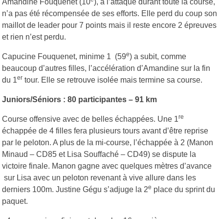
Amandine Fouquenet (10
), à l’attaque durant toute la course,
n’a pas été récompensée de ses efforts. Elle perd du coup son
maillot de leader pour 7 points mais il reste encore 2 épreuves
et rien n’est perdu.
e
Capucine Fouquenet, minime 1 (59
) a subit, comme
beaucoup d’autres filles, l’accélération d’Amandine sur la fin
er
du 1
tour. Elle se retrouve isolée mais termine sa course.
Juniors/Séniors : 80 participantes – 91 km
re
Course offensive avec de belles échappées. Une 1
échappée de 4 filles fera plusieurs tours avant d’être reprise
par le peloton. A plus de la mi-course, l’échappée à 2 (Manon
Minaud – CD85 et Lisa Souffaché – CD49) se dispute la
victoire finale. Manon gagne avec quelques mètres d’avance
sur Lisa avec un peloton revenant à vive allure dans les
e
derniers 100m. Justine Gégu s’adjuge la 2
place du sprint du
paquet.