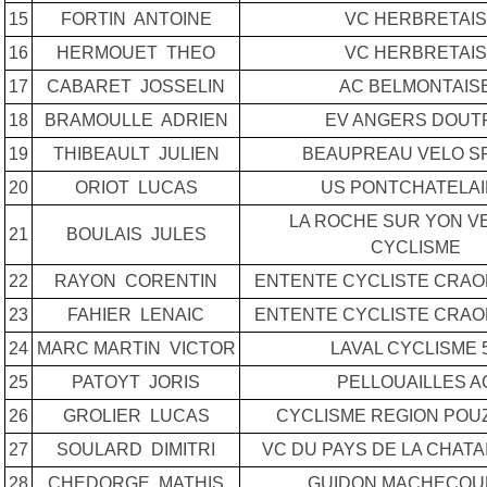
15
FORTIN ANTOINE
VC HERBRETAIS
16
HERMOUET THEO
VC HERBRETAIS
17
CABARET JOSSELIN
AC BELMONTAIS
18
BRAMOULLE ADRIEN
EV ANGERS DOUT
19
THIBEAULT JULIEN
BEAUPREAU VELO S
20
ORIOT LUCAS
US PONTCHATELA
LA ROCHE SUR YON V
21
BOULAIS JULES
CYCLISME
22
RAYON CORENTIN
ENTENTE CYCLISTE CRA
23
FAHIER LENAIC
ENTENTE CYCLISTE CRA
24
MARC MARTIN VICTOR
LAVAL CYCLISME 
25
PATOYT JORIS
PELLOUAILLES A
26
GROLIER LUCAS
CYCLISME REGION PO
27
SOULARD DIMITRI
VC DU PAYS DE LA CHATA
28
CHEDORGE MATHIS
GUIDON MACHECOU