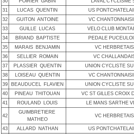
30
POIRIER GABIN
LAVAL CYCLISME 
31
LUCAS QUENTIN
US PONTCHATELA
32
GUITON ANTOINE
VC CHANTONNAIS
33
GUILLE LUCAS
VELO CLUB MONTA
34
BRIAND BAPTISTE
PEDALE PUCEULO
35
MARAIS BENJAMIN
VC HERBRETAIS
36
SELLIER ROMAIN
VC CHALLANDAI
37
PLASSIER QUENTIN
UNION CYCLISTE SU
38
LOISEAU QUENTIN
VC CHANTONNAIS
39
BEAUDUCEL FLAVIEN
UNION CYCLISTE SU
40
PINEAU THITOUAN
VC ST GILLES CROIX D
41
ROULAND LOUIS
LE MANS SARTHE V
GUIMBRETIERE
42
VC HERBRETAIS
MATHEO
43
ALLARD NATHAN
US PONTCHATELA