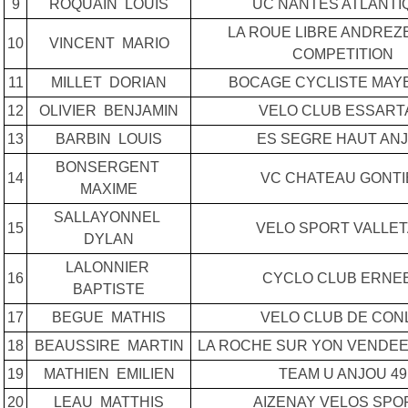
9
ROQUAIN LOUIS
UC NANTES ATLANTI
LA ROUE LIBRE ANDRE
10
VINCENT MARIO
COMPETITION
11
MILLET DORIAN
BOCAGE CYCLISTE MAY
12
OLIVIER BENJAMIN
VELO CLUB ESSART
13
BARBIN LOUIS
ES SEGRE HAUT AN
BONSERGENT
14
VC CHATEAU GONTI
MAXIME
SALLAYONNEL
15
VELO SPORT VALLET
DYLAN
LALONNIER
16
CYCLO CLUB ERNE
BAPTISTE
17
BEGUE MATHIS
VELO CLUB DE CON
18
BEAUSSIRE MARTIN
LA ROCHE SUR YON VENDEE
19
MATHIEN EMILIEN
TEAM U ANJOU 49
20
LEAU MATTHIS
AIZENAY VELOS SPO