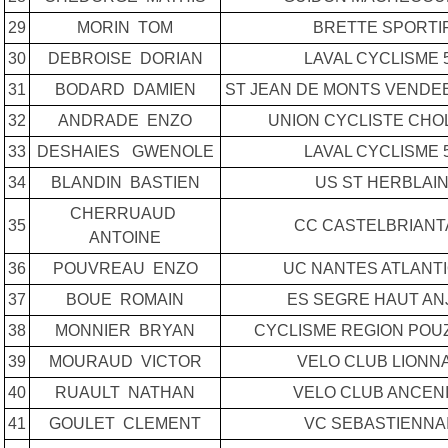
29
MORIN TOM
BRETTE SPORTI
30
DEBROISE DORIAN
LAVAL CYCLISME 
31
BODARD DAMIEN
ST JEAN DE MONTS VENDE
32
ANDRADE ENZO
UNION CYCLISTE CHO
33
DESHAIES GWENOLE
LAVAL CYCLISME 
34
BLANDIN BASTIEN
US ST HERBLAI
CHERRUAUD
35
CC CASTELBRIANT
ANTOINE
36
POUVREAU ENZO
UC NANTES ATLANT
37
BOUE ROMAIN
ES SEGRE HAUT AN
38
MONNIER BRYAN
CYCLISME REGION PO
39
MOURAUD VICTOR
VELO CLUB LIONN
40
RUAULT NATHAN
VELO CLUB ANCEN
41
GOULET CLEMENT
VC SEBASTIENNA