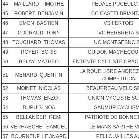
44
MAILLARD TIMOTHE
PEDALE PUCEULO
45
ROBERT BENJAMIN
CC CASTELBRIANT
46
EMON BASTIEN
VS FERTOIS
47
GOURAUD TONY
VC HERBRETAIS
48
TOUCHARD THOMAS
UC MONTGESNOI
49
ROYER BORIS
GUIDON MACHECOU
50
BELAY MATHEO
ENTENTE CYCLISTE CRA
LA ROUE LIBRE ANDRE
51
MENARD QUENTIN
COMPETITION
52
MOINET NICOLAS
BEAUPREAU VELO S
53
THOMAS ENZO
UNION CYCLISTE SU
54
DUPUIS NOA
SAUMUR CYCLIS
55
BELLANGER REMI
PATRIOTE DE BONNE
56
VERHAEGHE SAMUEL
LE MANS SARTHE V
57
BOURNEUF LEONARD
PELLOUAILLES A