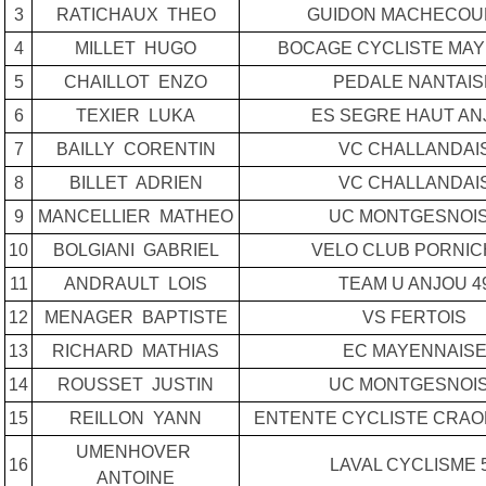
3
RATICHAUX THEO
GUIDON MACHECOU
4
MILLET HUGO
BOCAGE CYCLISTE MAY
5
CHAILLOT ENZO
PEDALE NANTAIS
6
TEXIER LUKA
ES SEGRE HAUT AN
7
BAILLY CORENTIN
VC CHALLANDAI
8
BILLET ADRIEN
VC CHALLANDAI
9
MANCELLIER MATHEO
UC MONTGESNOI
10
BOLGIANI GABRIEL
VELO CLUB PORNIC
11
ANDRAULT LOIS
TEAM U ANJOU 4
12
MENAGER BAPTISTE
VS FERTOIS
13
RICHARD MATHIAS
EC MAYENNAIS
14
ROUSSET JUSTIN
UC MONTGESNOI
15
REILLON YANN
ENTENTE CYCLISTE CRA
UMENHOVER
16
LAVAL CYCLISME 
ANTOINE