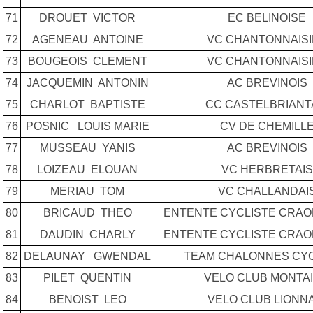
71
DROUET VICTOR
EC BELINOISE
72
AGENEAU ANTOINE
VC CHANTONNAIS
73
BOUGEOIS CLEMENT
VC CHANTONNAIS
74
JACQUEMIN ANTONIN
AC BREVINOIS
75
CHARLOT BAPTISTE
CC CASTELBRIANT
76
POSNIC LOUIS MARIE
CV DE CHEMILL
77
MUSSEAU YANIS
AC BREVINOIS
78
LOIZEAU ELOUAN
VC HERBRETAIS
79
MERIAU TOM
VC CHALLANDAI
80
BRICAUD THEO
ENTENTE CYCLISTE CRA
81
DAUDIN CHARLY
ENTENTE CYCLISTE CRA
82
DELAUNAY GWENDAL
TEAM CHALONNES CY
83
PILET QUENTIN
VELO CLUB MONTA
84
BENOIST LEO
VELO CLUB LIONN