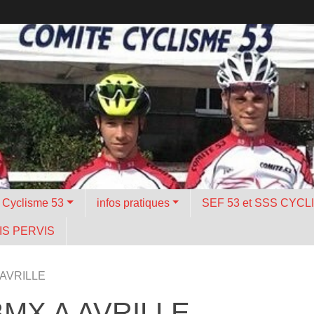
é Cyclisme 53
infos pratiques
SEF 53 et SSS CYCL
S PERVIS
AVRILLE
MX A AVRILLE