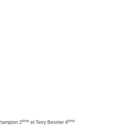
ème
ème
Champion 2
et Terry Besnier 4