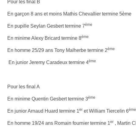
Pour les final B
En garçon 8 ans et moins Mathis Chevallier termine 5ème
ème
En pupille Seylan Gesbert termine 7
ème
En minime Alexy Bricard termine 8
ème
En homme 25/29 ans Tony Malherbe termine 2
ème
En junior Jeremy Caradeux termine 4
Pour les final A
ème
En minime Quentin Gesbert termine 3
er
ème
En junior Arnaud Huard termine 1
et William Tiercelin 6
er
En homme 19/24 ans Romain fournier termine 1
, Martin 