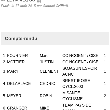
LE HAM 1-2-3-J
Publié le
17 août 2015
par Samuel CHEVAL
Compte-rendu
1
FOURNIER
Marc
CC NOGENT / OISE
1
2
MOTTIER
JUSTIN
CC NOGENT / OISE
1
SOJASUN ESPOIR
3
MARY
CLEMENT
1
ACNC
BREST IROISE
4
DELAPLACE
CEDRIC
1
CYCL.2000
M.SANTE
5
MEYER
ROBIN
2
CYCLISME
TEAM PAYS DE
6
GRANGER
MIKE
1