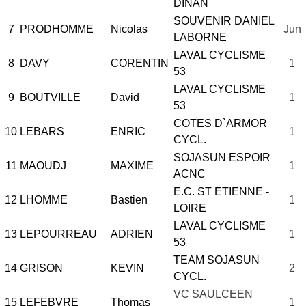
DINAN
SOUVENIR DANIEL
7
PRODHOMME
Nicolas
Jun
LABORNE
LAVAL CYCLISME
8
DAVY
CORENTIN
1
53
LAVAL CYCLISME
9
BOUTVILLE
David
1
53
COTES D`ARMOR
10
LEBARS
ENRIC
1
CYCL.
SOJASUN ESPOIR
11
MAOUDJ
MAXIME
1
ACNC
E.C. ST ETIENNE -
12
LHOMME
Bastien
1
LOIRE
LAVAL CYCLISME
13
LEPOURREAU
ADRIEN
1
53
TEAM SOJASUN
14
GRISON
KEVIN
2
CYCL.
VC SAULCEEN
15
LEFEBVRE
Thomas
1