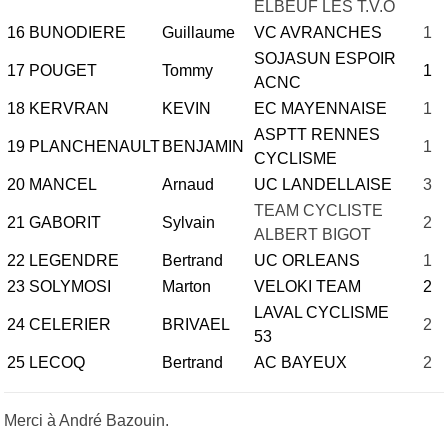
ELBEUF LES T.V.O
16
BUNODIERE
Guillaume
VC AVRANCHES
1
SOJASUN ESPOIR
17
POUGET
Tommy
1
ACNC
18
KERVRAN
KEVIN
EC MAYENNAISE
1
ASPTT RENNES
19
PLANCHENAULT
BENJAMIN
1
CYCLISME
20
MANCEL
Arnaud
UC LANDELLAISE
3
TEAM CYCLISTE
21
GABORIT
Sylvain
2
ALBERT BIGOT
22
LEGENDRE
Bertrand
UC ORLEANS
1
23
SOLYMOSI
Marton
VELOKI TEAM
2
LAVAL CYCLISME
24
CELERIER
BRIVAEL
2
53
25
LECOQ
Bertrand
AC BAYEUX
2
Merci à André Bazouin.