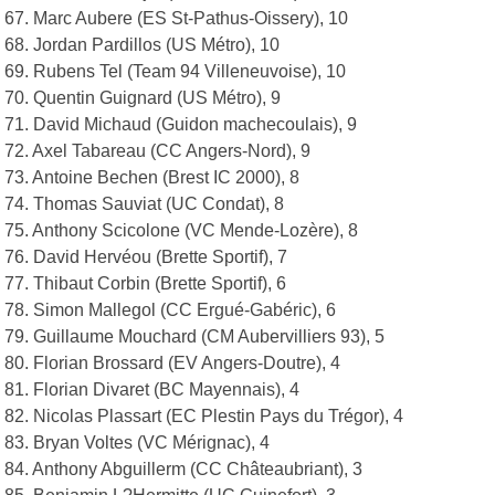
67. Marc Aubere (ES St-Pathus-Oissery), 10
68. Jordan Pardillos (US Métro), 10
69. Rubens Tel (Team 94 Villeneuvoise), 10
70. Quentin Guignard (US Métro), 9
71. David Michaud (Guidon machecoulais), 9
72. Axel Tabareau (CC Angers-Nord), 9
73. Antoine Bechen (Brest IC 2000), 8
74. Thomas Sauviat (UC Condat), 8
75. Anthony Scicolone (VC Mende-Lozère), 8
76. David Hervéou (Brette Sportif), 7
77. Thibaut Corbin (Brette Sportif), 6
78. Simon Mallegol (CC Ergué-Gabéric), 6
79. Guillaume Mouchard (CM Aubervilliers 93), 5
80. Florian Brossard (EV Angers-Doutre), 4
81. Florian Divaret (BC Mayennais), 4
82. Nicolas Plassart (EC Plestin Pays du Trégor), 4
83. Bryan Voltes (VC Mérignac), 4
84. Anthony Abguillerm (CC Châteaubriant), 3