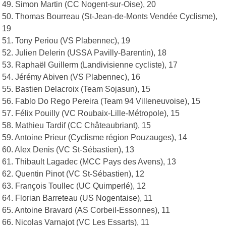
49. Simon Martin (CC Nogent-sur-Oise), 20
50. Thomas Bourreau (St-Jean-de-Monts Vendée Cyclisme),
19
51. Tony Periou (VS Plabennec), 19
52. Julien Delerin (USSA Pavilly-Barentin), 18
53. Raphaël Guillerm (Landivisienne cycliste), 17
54. Jérémy Abiven (VS Plabennec), 16
55. Bastien Delacroix (Team Sojasun), 15
56. Fablo Do Rego Pereira (Team 94 Villeneuvoise), 15
57. Félix Pouilly (VC Roubaix-Lille-Métropole), 15
58. Mathieu Tardif (CC Châteaubriant), 15
59. Antoine Prieur (Cyclisme région Pouzauges), 14
60. Alex Denis (VC St-Sébastien), 13
61. Thibault Lagadec (MCC Pays des Avens), 13
62. Quentin Pinot (VC St-Sébastien), 12
63. François Toullec (UC Quimperlé), 12
64. Florian Barreteau (US Nogentaise), 11
65. Antoine Bravard (AS Corbeil-Essonnes), 11
66. Nicolas Varnajot (VC Les Essarts), 11