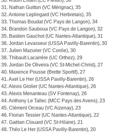
30. Robin Efflam (EC Plestin), 36
31. Nathan Guitton (VC Mérignac), 35
32. Antoine Leplingard (VC Herbretais), 35
33. Thomas Boudat (VC Pays de Langon), 34
34. Brandon Sauboua (VC Pays de Langon), 32
35. Bastien Gauchot (UC Nantes-Atlantique), 31
36. Jordan Levasseur (USSA Pavilly-Barentin), 30
37. Julien Mazurier (VC Conlie), 30
38. Thibault Lacarrère (UC Orthez), 29
39. Jordan De Oliveira (VC St-Michel-Christ), 27
40. Maxence Pousse (Brette Sportif), 27
41. Axel Le Her (USSA Pavilly-Barentin), 26
42. Alexis Grolier (UC Nantes-Atlantique), 26
43. Alexis Menanteau (SV Fontenay), 26
44. Anthony Le Tallec (MCC Pays des Avens), 23
45. Clément Orceau (VC Aizenay), 23
46. Florian Tessier (UC Nantes-Atlantique), 22
47. Gaëtan Clouard (VC St-Hilaire), 21
48. Théo Le Her (USSA Pavilly-Barentin), 20