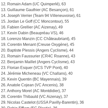
12. Romain Adam (UC Quimperlé), 63
13. Guillaume Gauthier (AC Besançon), 61
14. Joseph Verrier (Team 94 Villeneuvoise), 61
15. Jordan Le Goff (CC Moncontour), 55
16. Fabien Grellier (AC Aizenay), 49
17. Kevin Dabin (Beaupréau VS), 46
18. Lorenzo Manzin (CC Châteaubriant), 45
19. Corentin Menant (Creuse Oxygène), 45
20. Baptiste Plessis (Angers Cyclisme), 44
21. Romain Faussurier (CR4C Roanne), 43
22. Benjamin Maillet (Angers Cyclisme), 43
23. Florian Esquer (VCS TVP Pont), 40
24. Jérémie Micheneau (VC Challans), 40
25. Kevin Quentin (BC Mayennais), 39
26. Anatole Cojean (VC Ancenis), 38
27. Anthony Morel (AC Montdidier), 37
28. Corentin Thibauld (VC Aizenay), 37
29. Nicolas Castelot (USSA Pavilly-Barentin), 36