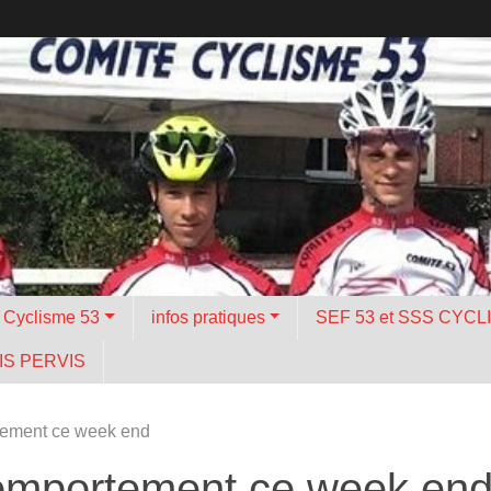
é Cyclisme 53
infos pratiques
SEF 53 et SSS CYCL
S PERVIS
ement ce week end
mportement ce week en