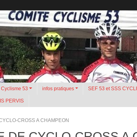
é Cyclisme 53
infos pratiques
SEF 53 et SSS CYCL
S PERVIS
 CYCLO-CROSS A CHAMPEON
E DE CYCLO-CROSS A