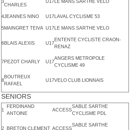
3
U17
LE MANS SARTHE VELO
CHARLES
4
JEANNES NINO
U17
LAVAL CYCLISME 53
5
MAINGRET TEIVA
U17
LE MANS SARTHE VELO
ENTENTE CYCLISTE CRAON-
6
BLAIS ALEXIS
U17
RENAZ
ANGERS METROPOLE
7
PEZOT CHARLY
U17
CYCLISME 49
BOUTREUX
8
U17
VELO CLUB LIONNAIS
RAFAEL
SENIORS
FERDINAND
SABLE SARTHE
1
ACCESS
ANTOINE
CYCLISME PDL
SABLE SARTHE
2
BRETON CLEMENT
ACCESS