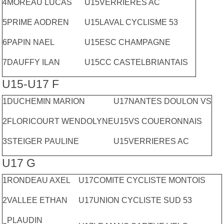
4
MOREAU LUCAS
U15
VERRIERES AC
5
PRIME AODREN
U15
LAVAL CYCLISME 53
6
PAPIN NAEL
U15
ESC CHAMPAGNE
7
DAUFFY ILAN
U15
CC CASTELBRIANTAIS
U15-U17 F
1
DUCHEMIN MARION
U17
NANTES DOULON VS
2
FLORICOURT WENDOLYNE
U15
VS COUERONNAIS
3
STEIGER PAULINE
U15
VERRIERES AC
U17 G
1
RONDEAU AXEL
U17
COMITE CYCLISTE MONTOIS
2
VALLEE ETHAN
U17
UNION CYCLISTE SUD 53
PLAUDIN