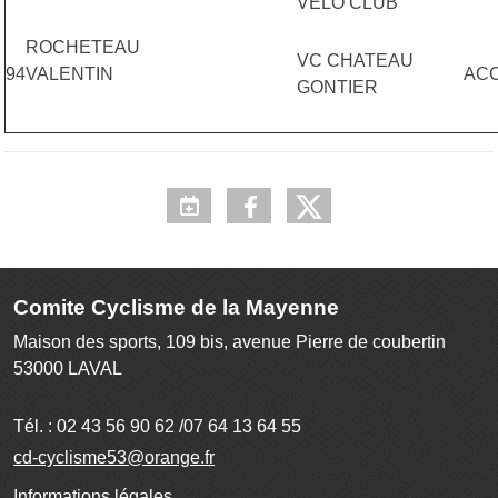
VELO CLUB
ROCHETEAU
VC CHATEAU
94
VALENTIN
ACC
GONTIER
Comite Cyclisme de la Mayenne
Maison des sports, 109 bis, avenue Pierre de coubertin
53000
LAVAL
Tél. :
02 43 56 90 62 /07 64 13 64 55
cd-cyclisme53@orange.fr
Informations légales