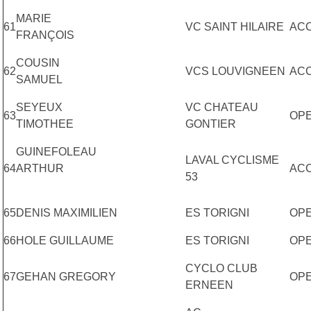
MARIE
61
VC SAINT HILAIRE
AC
FRANÇOIS
COUSIN
62
VCS LOUVIGNEEN
A
SAMUEL
SEYEUX
VC CHATEAU
63
OP
TIMOTHEE
GONTIER
GUINEFOLEAU
LAVAL CYCLISME
64
ARTHUR
AC
53
65
DENIS MAXIMILIEN
ES TORIGNI
OP
66
HOLE GUILLAUME
ES TORIGNI
OP
CYCLO CLUB
67
GEHAN GREGORY
OP
ERNEEN