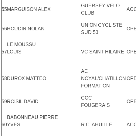
GUERSEY VELO
55
MARGUISON ALEX
AC
CLUB
UNION CYCLISTE
56
HOUDIN NOLAN
OP
SUD 53
LE MOUSSU
57
LOUIS
VC SAINT HILAIRE
OP
AC
58
DUROX MATTEO
NOYAL/CHATILLON
OP
FORMATION
COC
59
ROISIL DAVID
OP
FOUGERAIS
BABONNEAU PIERRE
60
YVES
R.C. AHUILLE
AC