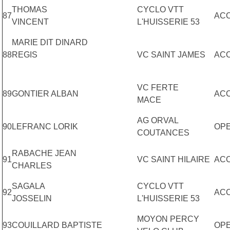
THOMAS
CYCLO VTT
87
AC
VINCENT
L'HUISSERIE 53
MARIE DIT DINARD
88
REGIS
VC SAINT JAMES
AC
VC FERTE
89
GONTIER ALBAN
AC
MACE
AG ORVAL
90
LEFRANC LORIK
OP
COUTANCES
RABACHE JEAN
91
VC SAINT HILAIRE
AC
CHARLES
SAGALA
CYCLO VTT
92
A
JOSSELIN
L'HUISSERIE 53
MOYON PERCY
93
COUILLARD BAPTISTE
OP