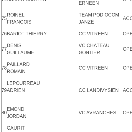
ERNEEN
ROINEL
TEAM PODIOCOM
75
AC
FRANCOIS
JANZE
76
BARIOT THIERRY
CC VITREEN
OP
DENIS
VC CHATEAU
77
OP
GUILLAUME
GONTIER
PAILLARD
78
CC VITREEN
OP
ROMAIN
LEPOURREAU
79
ADRIEN
CC LANDIVYSIEN
AC
EMOND
80
VC AVRANCHES
OP
JORDAN
GAURIT