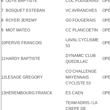
6
ODYE BAPTISTE
COC FOUGERAIS
OP
7
BOSQUET ESTEBAN
VC AVRANCHES
OP
8
ROYER JEREMY
GO FOUGERAIS
OP
9
MIOT MATEO
CC PLANCOETIN
OP
LAVAL CYCLISME
10
PERVIS FRANCOIS
OP
53
DYNAMIC CLUB
11
HARDY BAPTISTE
OP
QUEDILLAC
CO CHALLENGE
12
LESAGE GREGORY
MAYENNAIS
OPE
CYCLISTE 53
13
HEREMBOURG FRANCK
ES CAEN
OPE
TEAM ADRIS / LA
CREPE DE