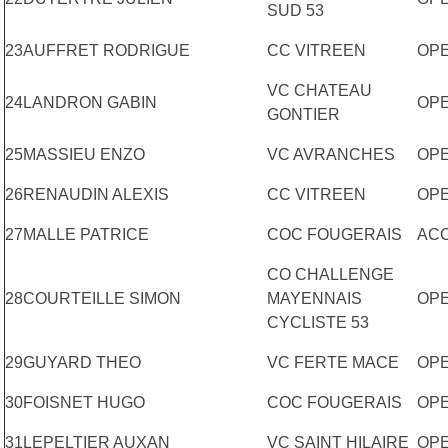
SUD 53
23
AUFFRET RODRIGUE
CC VITREEN
OP
VC CHATEAU
24
LANDRON GABIN
OP
GONTIER
25
MASSIEU ENZO
VC AVRANCHES
OP
26
RENAUDIN ALEXIS
CC VITREEN
OP
27
MALLE PATRICE
COC FOUGERAIS
AC
CO CHALLENGE
28
COURTEILLE SIMON
MAYENNAIS
OPE
CYCLISTE 53
29
GUYARD THEO
VC FERTE MACE
OP
30
FOISNET HUGO
COC FOUGERAIS
OP
31
LEPELTIER AUXAN
VC SAINT HILAIRE
OP