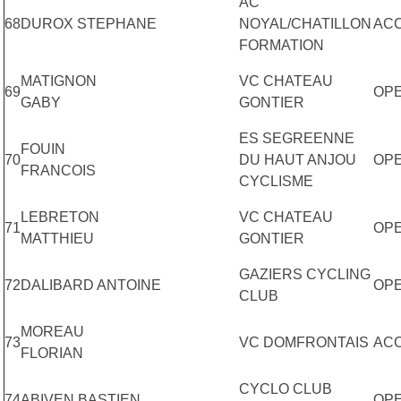
AC
68
DUROX STEPHANE
NOYAL/CHATILLON
AC
FORMATION
MATIGNON
VC CHATEAU
69
OP
GABY
GONTIER
ES SEGREENNE
FOUIN
70
DU HAUT ANJOU
OPE
FRANCOIS
CYCLISME
LEBRETON
VC CHATEAU
71
OP
MATTHIEU
GONTIER
GAZIERS CYCLING
72
DALIBARD ANTOINE
OP
CLUB
MOREAU
73
VC DOMFRONTAIS
AC
FLORIAN
CYCLO CLUB
74
ABIVEN BASTIEN
OP