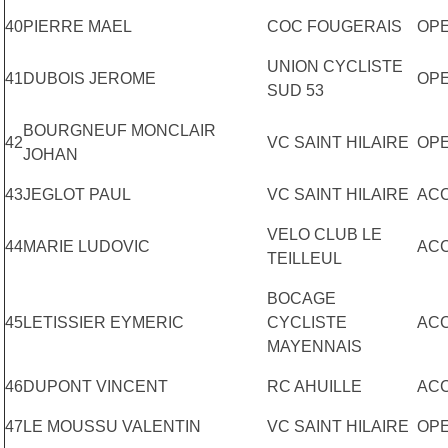
40
PIERRE MAEL
COC FOUGERAIS
OP
UNION CYCLISTE
41
DUBOIS JEROME
OP
SUD 53
BOURGNEUF MONCLAIR
42
VC SAINT HILAIRE
OP
JOHAN
43
JEGLOT PAUL
VC SAINT HILAIRE
AC
VELO CLUB LE
44
MARIE LUDOVIC
AC
TEILLEUL
BOCAGE
45
LETISSIER EYMERIC
CYCLISTE
ACC
MAYENNAIS
46
DUPONT VINCENT
RC AHUILLE
AC
47
LE MOUSSU VALENTIN
VC SAINT HILAIRE
OP