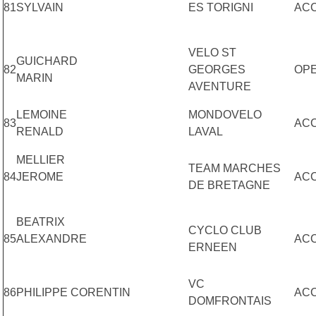
81
SYLVAIN
ES TORIGNI
AC
VELO ST
GUICHARD
82
GEORGES
OP
MARIN
AVENTURE
LEMOINE
MONDOVELO
83
AC
RENALD
LAVAL
MELLIER
TEAM MARCHES
84
JEROME
AC
DE BRETAGNE
BEATRIX
CYCLO CLUB
85
ALEXANDRE
AC
ERNEEN
VC
86
PHILIPPE CORENTIN
A
DOMFRONTAIS