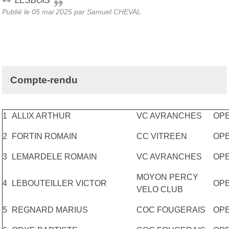
LESBOIS
Publié le
05 mai 2025
par Samuel CHEVAL
Compte-rendu
1
ALLIX ARTHUR
VC AVRANCHES
OP
2
FORTIN ROMAIN
CC VITREEN
OP
3
LEMARDELE ROMAIN
VC AVRANCHES
OP
MOYON PERCY
4
LEBOUTEILLER VICTOR
OP
VELO CLUB
5
REGNARD MARIUS
COC FOUGERAIS
OPE