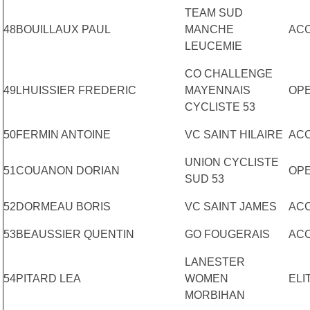
TEAM SUD
48
BOUILLAUX PAUL
MANCHE
AC
LEUCEMIE
CO CHALLENGE
49
LHUISSIER FREDERIC
MAYENNAIS
OPE
CYCLISTE 53
50
FERMIN ANTOINE
VC SAINT HILAIRE
AC
UNION CYCLISTE
51
COUANON DORIAN
OP
SUD 53
52
DORMEAU BORIS
VC SAINT JAMES
AC
53
BEAUSSIER QUENTIN
GO FOUGERAIS
AC
LANESTER
54
PITARD LEA
WOMEN
ELI
MORBIHAN