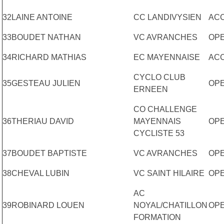
32
LAINE ANTOINE
CC LANDIVYSIEN
AC
33
BOUDET NATHAN
VC AVRANCHES
OP
34
RICHARD MATHIAS
EC MAYENNAISE
ACC
CYCLO CLUB
35
GESTEAU JULIEN
OP
ERNEEN
CO CHALLENGE
36
THERIAU DAVID
MAYENNAIS
OPE
CYCLISTE 53
37
BOUDET BAPTISTE
VC AVRANCHES
OP
38
CHEVAL LUBIN
VC SAINT HILAIRE
OP
AC
39
ROBINARD LOUEN
NOYAL/CHATILLON
OP
FORMATION