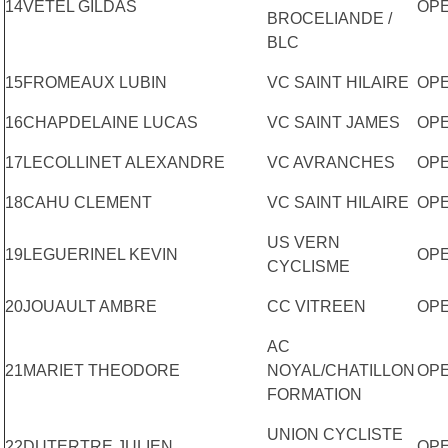
14
VETEL GILDAS
OP
BROCELIANDE /
BLC
15
FROMEAUX LUBIN
VC SAINT HILAIRE
OP
16
CHAPDELAINE LUCAS
VC SAINT JAMES
OP
17
LECOLLINET ALEXANDRE
VC AVRANCHES
OP
18
CAHU CLEMENT
VC SAINT HILAIRE
OP
US VERN
19
LEGUERINEL KEVIN
OP
CYCLISME
20
JOUAULT AMBRE
CC VITREEN
OP
AC
21
MARIET THEODORE
NOYAL/CHATILLON
OP
FORMATION
UNION CYCLISTE
22
DUTERTRE JULIEN
OP