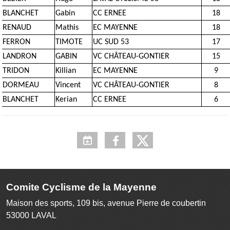
BLANCHET
Gabin
CC ERNEE
18
RENAUD
Mathis
EC MAYENNE
18
FERRON
TIMOTE
UC SUD 53
17
LANDRON
GABIN
VC CHÂTEAU-GONTIER
15
TRIDON
Killian
EC MAYENNE
9
DORMEAU
Vincent
VC CHÂTEAU-GONTIER
8
BLANCHET
Kerian
CC ERNEE
6
Comite Cyclisme de la Mayenne
Maison des sports, 109 bis, avenue Pierre de coubertin
53000
LAVAL