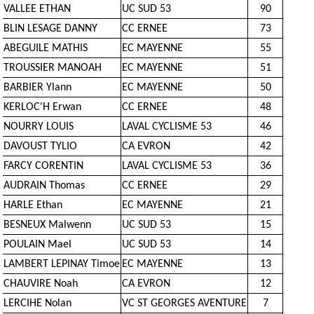
VALLEE ETHAN
UC SUD 53
90
BLIN LESAGE DANNY
CC ERNEE
73
ABEGUILE MATHIS
EC MAYENNE
55
TROUSSIER MANOAH
EC MAYENNE
51
BARBIER Ylann
EC MAYENNE
50
KERLOC'H Erwan
CC ERNEE
48
NOURRY LOUIS
LAVAL CYCLISME 53
46
DAVOUST TYLIO
CA EVRON
42
FARCY CORENTIN
LAVAL CYCLISME 53
36
AUDRAIN Thomas
CC ERNEE
29
HARLE Ethan
EC MAYENNE
21
BESNEUX Malwenn
UC SUD 53
15
POULAIN Mael
UC SUD 53
14
LAMBERT LEPINAY Timoe
EC MAYENNE
13
CHAUVIRE Noah
CA EVRON
12
LERCIHE Nolan
VC ST GEORGES AVENTURE
7