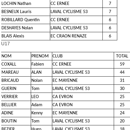
LOCHIN Nathan
CC ERNEE
7
BESNEUX Lauris
LAVAL CYCLISME 53
7
ROBILLARD Quentin
CC ERNEE
6
DESHAYES Nolan
LAVAL CYCLISME 53
6
BLAIS Alexis
EC CRAON RENAZE
6
U17
NOM
PRENOM
CLUB
TOTAL
COXALL
Fabien
CC ERNEE
59
MAREAU
ALAN
LAVAL CYCLISME 53
44
BRICAUD
Nolan
EC MAYENNE
31
GUERIN
Tom
LAVAL CYCLISME 53
30
VERRIER
LEO
CA EVRON
25
BELLIER
Adam
CA EVRON
25
ADINE
Kenny
EC MAYENNE
24
BOUTIN
Tom
LAVAL CYCLISME 53
20
BEZIER
Hugo
LAVAL CYCLISME 53
18