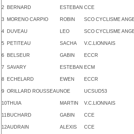
2
BERNARD
ESTEBAN
CCE
3
MORENO CARPIO
ROBIN
SCO CYCLISME ANG
4
DUVEAU
LEO
SCO CYCLISME ANG
5
PETITEAU
SACHA
V.C.LIONNAIS
6
BELSEUR
GABIN
ECCR
7
SAVARY
ESTEBAN
ECM
8
ECHELARD
EWEN
ECCR
9
ORILLARD ROUSSEAU
NOE
UCSUD53
10
THUIA
MARTIN
V.C.LIONNAIS
11
BUCHARD
GABIN
CCE
12
AUDRAIN
ALEXIS
CCE