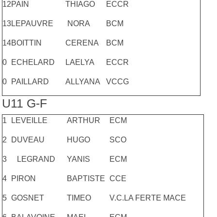
12
PAIN
THIAGO
ECCR
13
LEPAUVRE
NORA
BCM
14
BOITTIN
CERENA
BCM
0
ECHELARD
LAELYA
ECCR
0
PAILLARD
ALLYANA
VCCG
U11 G-F
1
LEVEILLE
ARTHUR
ECM
2
DUVEAU
HUGO
SCO
3
LEGRAND
YANIS
ECM
4
PIRON
BAPTISTE
CCE
5
GOSNET
TIMEO
V.C.LA FERTE MACE