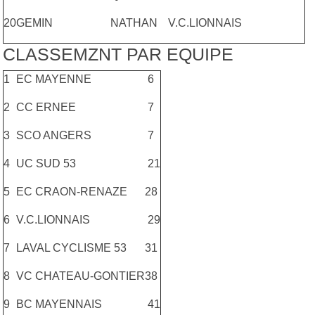
20
GEMIN
NATHAN
V.C.LIONNAIS
CLASSEMZNT PAR EQUIPE
1
EC MAYENNE
6
2
CC ERNEE
7
3
SCO ANGERS
7
4
UC SUD 53
21
5
EC CRAON-RENAZE
28
6
V.C.LIONNAIS
29
7
LAVAL CYCLISME 53
31
8
VC CHATEAU-GONTIER
38
9
BC MAYENNAIS
41