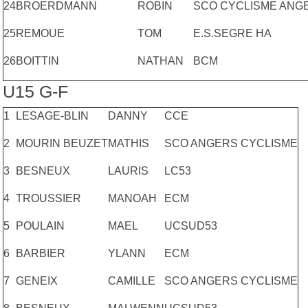
24
BROERDMANN
ROBIN
SCO CYCLISME ANG
25
REMOUE
TOM
E.S.SEGRE HA
26
BOITTIN
NATHAN
BCM
U15 G-F
1
LESAGE-BLIN
DANNY
CCE
2
MOURIN BEUZET
MATHIS
SCO ANGERS CYCLISME
3
BESNEUX
LAURIS
LC53
4
TROUSSIER
MANOAH
ECM
5
POULAIN
MAEL
UCSUD53
6
BARBIER
YLANN
ECM
7
GENEIX
CAMILLE
SCO ANGERS CYCLISME