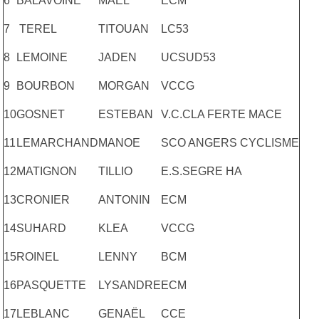
6
BALAVOINE
MAEL
ECM
7
TEREL
TITOUAN
LC53
8
LEMOINE
JADEN
UCSUD53
9
BOURBON
MORGAN
VCCG
10
GOSNET
ESTEBAN
V.C.CLA FERTE MACE
11
LEMARCHAND
MANOE
SCO ANGERS CYCLISME
12
MATIGNON
TILLIO
E.S.SEGRE HA
13
CRONIER
ANTONIN
ECM
14
SUHARD
KLEA
VCCG
15
ROINEL
LENNY
BCM
16
PASQUETTE
LYSANDRE
ECM
17
LEBLANC
GENAËL
CCE