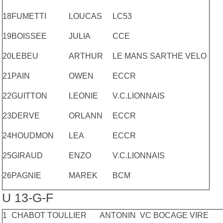
18
FUMETTI
LOUCAS
LC53
19
BOISSEE
JULIA
CCE
20
LEBEU
ARTHUR
LE MANS SARTHE VELO
21
PAIN
OWEN
ECCR
22
GUITTON
LEONIE
V.C.LIONNAIS
23
DERVE
ORLANN
ECCR
24
HOUDMON
LEA
ECCR
25
GIRAUD
ENZO
V.C.LIONNAIS
26
PAGNIE
MAREK
BCM
U 13-G-F
1
CHABOT TOULLIER
ANTONIN
VC BOCAGE VIRE