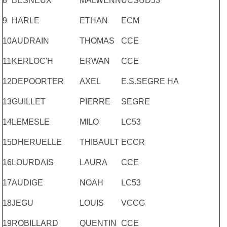
8
BESNEUX
MALWENN
UCSUD53
9
HARLE
ETHAN
ECM
10
AUDRAIN
THOMAS
CCE
11
KERLOC'H
ERWAN
CCE
12
DEPOORTER
AXEL
E.S.SEGRE HA
13
GUILLET
PIERRE
SEGRE
14
LEMESLE
MILO
LC53
15
DHERUELLE
THIBAULT
ECCR
16
LOURDAIS
LAURA
CCE
17
AUDIGE
NOAH
LC53
18
JEGU
LOUIS
VCCG
19
ROBILLARD
QUENTIN
CCE