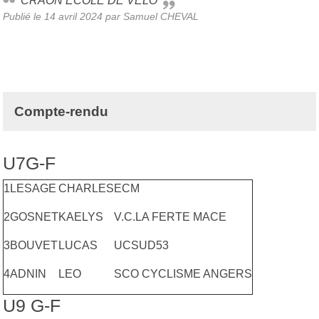
CRAON ECOLE DE VELO
Publié le
14 avril 2024
par Samuel CHEVAL
Compte-rendu
U7G-F
1
LESAGE
CHARLES
ECM
2
GOSNET
KAELYS
V.C.LA FERTE MACE
3
BOUVET
LUCAS
UCSUD53
4
ADNIN
LEO
SCO CYCLISME ANGERS
U9 G-F