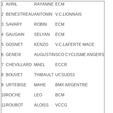
1
AVRIL
RAYANNE
ECM
2
BENESTREAU
ANTONIN
V.C.LIONNAIS
3
SAVARY
ROBIN
ECM
4
GAUGAIN
SELYAN
ECM
5
GOSNET
KENZO
V.C.LAFERTE MACE
6
GENEIX
AUGUSTIN
SCO CYCLISME ANGERS
7
CHEVILLARD
MAEL
ECCR
8
BOUVET
THIBAULT
UCSUD53
9
URTEBISE
MAHE
BMX ARGENTRE
10
ROCHE
LEO
BCM
11
ROUBOT
ALOISS
VCCG