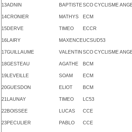
13
ADNIN
BAPTISTE
SCO CYCLISME ANG
14
CRONIER
MATHYS
ECM
15
DERVE
TIMEO
ECCR
16
LAIRY
MAXENCE
UCSUD53
17
GUILLAUME
VALENTIN
SCO CYCLISME ANG
18
GESTEAU
AGATHE
BCM
19
LEVEILLE
SOAM
ECM
20
GUESDON
ELIOT
BCM
21
LAUNAY
TIMEO
LC53
22
BOISSEE
LUCAS
CCE
23
PECULIER
PABLO
CCE