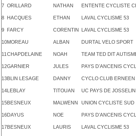
7
ORILLARD
NATHAN
ENTENTE CYCLISTE 
8
HACQUES
ETHAN
LAVAL CYCLISME 53
9
FARCY
CORENTIN
LAVAL CYCLISME 53
10
MOREAU
ALBAN
DURTAL VELO SPORT
11
CHAPDELAINE
NOAH
TEAM TED DIT AUTISM
12
GARNIER
JULES
PAYS D'ANCENIS CYCL
13
BLIN LESAGE
DANNY
CYCLO CLUB ERNEEN
14
LEBLAY
TITOUAN
UC PAYS DE JOSSELIN
15
BESNEUX
MALWENN
UNION CYCLISTE SUD 
16
DAYUS
NOE
PAYS D'ANCENIS CYCL
17
BESNEUX
LAURIS
LAVAL CYCLISME 53