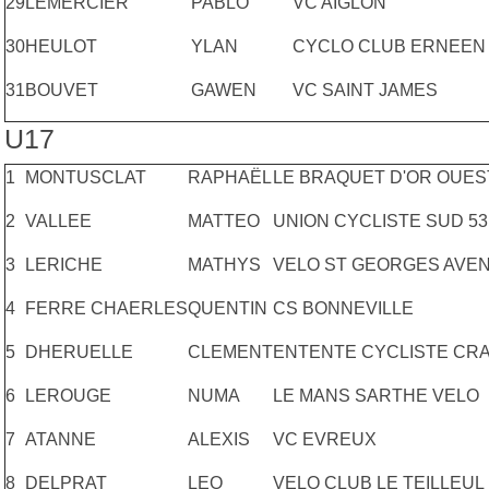
29
LEMERCIER
PABLO
VC AIGLON
30
HEULOT
YLAN
CYCLO CLUB ERNEEN
31
BOUVET
GAWEN
VC SAINT JAMES
U17
1
MONTUSCLAT
RAPHAËL
LE BRAQUET D'OR OUES
2
VALLEE
MATTEO
UNION CYCLISTE SUD 53
3
LERICHE
MATHYS
VELO ST GEORGES AVE
4
FERRE CHAERLES
QUENTIN
CS BONNEVILLE
5
DHERUELLE
CLEMENT
ENTENTE CYCLISTE CR
6
LEROUGE
NUMA
LE MANS SARTHE VELO
7
ATANNE
ALEXIS
VC EVREUX
8
DELPRAT
LEO
VELO CLUB LE TEILLEUL