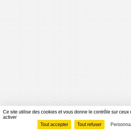
Ce site utilise des cookies et vous donne le contrôle sur ceu
activer
Tout accepter
Tout refuser
Personnal
Envie de participer ?