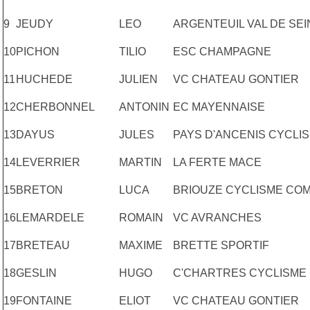
9
JEUDY
LEO
ARGENTEUIL VAL DE SEI
10
PICHON
TILIO
ESC CHAMPAGNE
11
HUCHEDE
JULIEN
VC CHATEAU GONTIER
12
CHERBONNEL
ANTONIN
EC MAYENNAISE
13
DAYUS
JULES
PAYS D'ANCENIS CYCLIS
14
LEVERRIER
MARTIN
LA FERTE MACE
15
BRETON
LUCA
BRIOUZE CYCLISME COM
16
LEMARDELE
ROMAIN
VC AVRANCHES
17
BRETEAU
MAXIME
BRETTE SPORTIF
18
GESLIN
HUGO
C'CHARTRES CYCLISME
19
FONTAINE
ELIOT
VC CHATEAU GONTIER