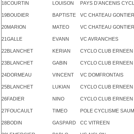
18
COURTIN
LOUISON
PAYS D'ANCENIS CYCL
19
BOUDIER
BAPTISTE
VC CHATEAU GONTIE
20
MARION
MATEO
VC CHATEAU GONTIE
21
GALLE
EVANN
VC AVRANCHES
22
BLANCHET
KERIAN
CYCLO CLUB ERNEEN
23
BLANCHET
GABIN
CYCLO CLUB ERNEEN
24
DORMEAU
VINCENT
VC DOMFRONTAIS
25
BLANCHET
LUKIAN
CYCLO CLUB ERNEEN
26
FADIER
NINO
CYCLO CLUB ERNEEN
27
FOUCAULT
TIMEO
POLE CYCLISME SAU
28
BODIN
GASPARD
CC VITREEN