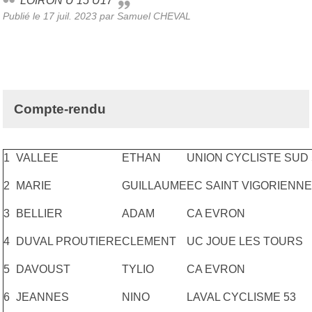
LOIRON U 15 U17
Publié le
17 juil. 2023
par Samuel CHEVAL
Compte-rendu
1
VALLEE
ETHAN
UNION CYCLISTE SUD 
2
MARIE
GUILLAUME
EC SAINT VIGORIENNE
3
BELLIER
ADAM
CA EVRON
4
DUVAL PROUTIERE
CLEMENT
UC JOUE LES TOURS
5
DAVOUST
TYLIO
CA EVRON
6
JEANNES
NINO
LAVAL CYCLISME 53