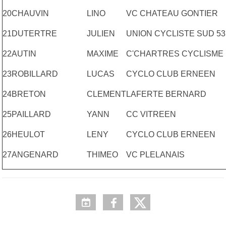
20
CHAUVIN
LINO
VC CHATEAU GONTIER
21
DUTERTRE
JULIEN
UNION CYCLISTE SUD 53
22
AUTIN
MAXIME
C'CHARTRES CYCLISME
23
ROBILLARD
LUCAS
CYCLO CLUB ERNEEN
24
BRETON
CLEMENT
LAFERTE BERNARD
25
PAILLARD
YANN
CC VITREEN
26
HEULOT
LENY
CYCLO CLUB ERNEEN
27
ANGENARD
THIMEO
VC PLELANAIS