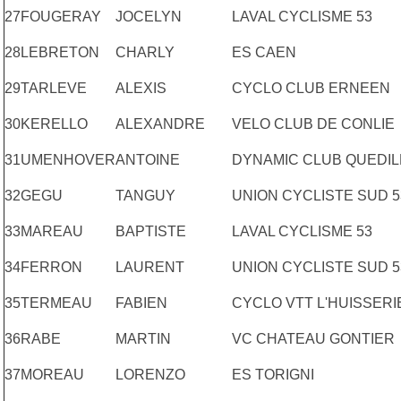
27
FOUGERAY
JOCELYN
LAVAL CYCLISME 53
28
LEBRETON
CHARLY
ES CAEN
29
TARLEVE
ALEXIS
CYCLO CLUB ERNEEN
30
KERELLO
ALEXANDRE
VELO CLUB DE CONLIE
31
UMENHOVER
ANTOINE
DYNAMIC CLUB QUEDI
32
GEGU
TANGUY
UNION CYCLISTE SUD 5
33
MAREAU
BAPTISTE
LAVAL CYCLISME 53
34
FERRON
LAURENT
UNION CYCLISTE SUD 5
35
TERMEAU
FABIEN
CYCLO VTT L'HUISSERI
36
RABE
MARTIN
VC CHATEAU GONTIER
37
MOREAU
LORENZO
ES TORIGNI