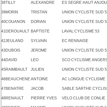
38
TILLY
ALEXANDRE
ES SEGRE HAUT ANJO
39
MORIN
TRISTAN
UNION CYCLISTE SUD 5
40
COUANON
DORIAN
UNION CYCLISTE SUD 5
41
DEROUAULT
BAPTISTE
LAVAL CYCLISME 53
42
JEULAND
SYLVAIN
EC RENNAISE
43
DUBOIS
JEROME
UNION CYCLISTE SUD 5
44
DAVID
LEO
SCO CYCLISME ANGER
45
RAIMBAULT
JULIEN
UNION CYCLISTE SUD 5
46
BEAUCHENE
ANTOINE
AC LONGUE CYCLISME
47
BENATRE
JACOB
SABLE SARTHE CYCLIS
48
RENAULT
PIERRE YVES
VELO CLUB DE CONLIE