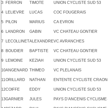
3
FERRON
TIMOTE
UNION CYCLISTE SUD 53
4
LELIEVRE
LUCAS
COC FOUGERAIS
5
PILON
MARIUS
CA EVRON
6
LANDRON
GABIN
VC CHATEAU GONTIER
7
LECOLLINET
ALEXANDRE
VC AVRANCHES
8
BOUDIER
BAPTISTE
VC CHATEAU GONTIER
9
LEMOINE
KEZIAH
UNION CYCLISTE SUD 53
10
ANGENARD
THIMEO
VC PLELANAIS
11
ORILLARD
NATHAN
ENTENTE CYCLISTE CRAON
12
COIFFE
EDDY
UNION CYCLISTE SUD 53
13
GARNIER
JULES
PAYS D'ANCENIS CYCLISME 