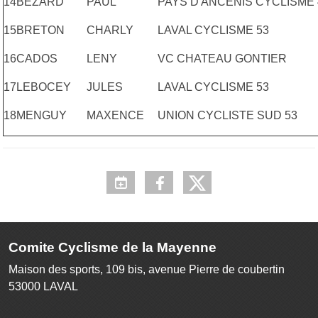
14
BEZARD
PAUL
PAYS D'ANCENIS CYCLISME 
15
BRETON
CHARLY
LAVAL CYCLISME 53
16
CADOS
LENY
VC CHATEAU GONTIER
17
LEBOCEY
JULES
LAVAL CYCLISME 53
18
MENGUY
MAXENCE
UNION CYCLISTE SUD 53
Comite Cyclisme de la Mayenne
Maison des sports, 109 bis, avenue Pierre de coubertin
53000
LAVAL