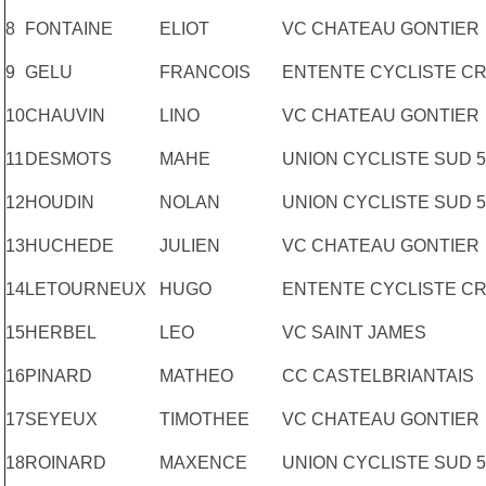
8
FONTAINE
ELIOT
VC CHATEAU GONTIER
9
GELU
FRANCOIS
ENTENTE CYCLISTE C
10
CHAUVIN
LINO
VC CHATEAU GONTIER
11
DESMOTS
MAHE
UNION CYCLISTE SUD 5
12
HOUDIN
NOLAN
UNION CYCLISTE SUD 5
13
HUCHEDE
JULIEN
VC CHATEAU GONTIER
14
LETOURNEUX
HUGO
ENTENTE CYCLISTE C
15
HERBEL
LEO
VC SAINT JAMES
16
PINARD
MATHEO
CC CASTELBRIANTAIS
17
SEYEUX
TIMOTHEE
VC CHATEAU GONTIER
18
ROINARD
MAXENCE
UNION CYCLISTE SUD 5