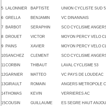
5
LALONNIER
BAPTISTE
UNION CYCLISTE SUD 5
6
GRELLA
BENJAMIN
VC DINANNAIS
7
BARBOT
SERAPHIN
SCO CYCLISME ANGER
8
DROUET
VICTOR
MOYON PERCY VELO C
9
PAINS
XAVIER
MOYON PERCY VELO C
10
SANCHEZ
CLEMENT
SCO CYCLISME ANGER
11
CORBIN
THIBAUT
LAVAL CYCLISME 53
12
GARNIER
MATTEO
VC PAYS DE LOUDEAC
13
GIRAULT
ROMAIN
ANGERS METROPOLE C
14
THOMAS
KEVIN
VERRIERES AC
15
COUSIN
GUILLAUME
ES SEGRE HAUT ANJO