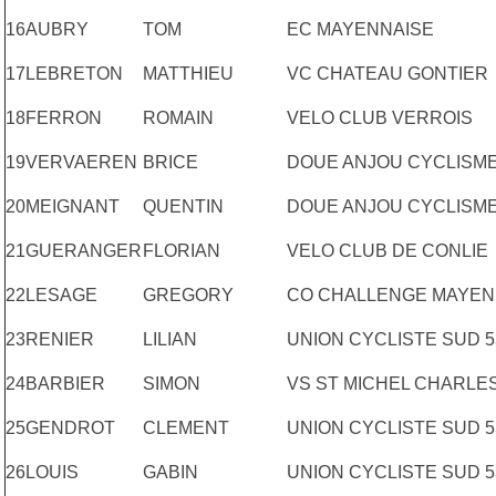
16
AUBRY
TOM
EC MAYENNAISE
17
LEBRETON
MATTHIEU
VC CHATEAU GONTIER
18
FERRON
ROMAIN
VELO CLUB VERROIS
19
VERVAEREN
BRICE
DOUE ANJOU CYCLISM
20
MEIGNANT
QUENTIN
DOUE ANJOU CYCLISM
21
GUERANGER
FLORIAN
VELO CLUB DE CONLIE
22
LESAGE
GREGORY
CO CHALLENGE MAYEN
23
RENIER
LILIAN
UNION CYCLISTE SUD 5
24
BARBIER
SIMON
VS ST MICHEL CHARLE
25
GENDROT
CLEMENT
UNION CYCLISTE SUD 5
26
LOUIS
GABIN
UNION CYCLISTE SUD 5