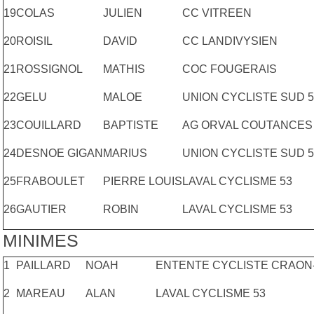
19
COLAS
JULIEN
CC VITREEN
20
ROISIL
DAVID
CC LANDIVYSIEN
21
ROSSIGNOL
MATHIS
COC FOUGERAIS
22
GELU
MALOE
UNION CYCLISTE SUD 5
23
COUILLARD
BAPTISTE
AG ORVAL COUTANCES
24
DESNOE GIGAN
MARIUS
UNION CYCLISTE SUD 5
25
FRABOULET
PIERRE LOUIS
LAVAL CYCLISME 53
26
GAUTIER
ROBIN
LAVAL CYCLISME 53
MINIMES
1
PAILLARD
NOAH
ENTENTE CYCLISTE CRAON
2
MAREAU
ALAN
LAVAL CYCLISME 53