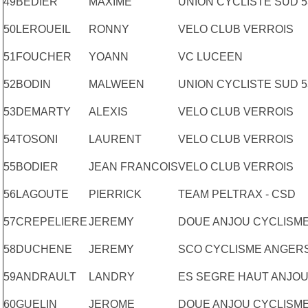
49
BEDIER
MAXIME
UNION CYCLISTE SUD 5
50
LEROUEIL
RONNY
VELO CLUB VERROIS
51
FOUCHER
YOANN
VC LUCEEN
52
BODIN
MALWEEN
UNION CYCLISTE SUD 5
53
DEMARTY
ALEXIS
VELO CLUB VERROIS
54
TOSONI
LAURENT
VELO CLUB VERROIS
55
BODIER
JEAN FRANCOIS
VELO CLUB VERROIS
56
LAGOUTE
PIERRICK
TEAM PELTRAX - CSD
57
CREPELIERE
JEREMY
DOUE ANJOU CYCLISM
58
DUCHENE
JEREMY
SCO CYCLISME ANGER
59
ANDRAULT
LANDRY
ES SEGRE HAUT ANJO
60
GUELIN
JEROME
DOUE ANJOU CYCLISM