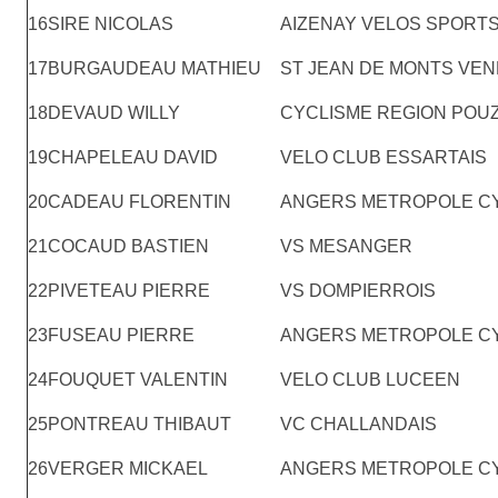
16
SIRE NICOLAS
AIZENAY VELOS SPORT
17
BURGAUDEAU MATHIEU
ST JEAN DE MONTS VE
18
DEVAUD WILLY
CYCLISME REGION POU
19
CHAPELEAU DAVID
VELO CLUB ESSARTAIS
20
CADEAU FLORENTIN
ANGERS METROPOLE C
21
COCAUD BASTIEN
VS MESANGER
22
PIVETEAU PIERRE
VS DOMPIERROIS
23
FUSEAU PIERRE
ANGERS METROPOLE C
24
FOUQUET VALENTIN
VELO CLUB LUCEEN
25
PONTREAU THIBAUT
VC CHALLANDAIS
26
VERGER MICKAEL
ANGERS METROPOLE C