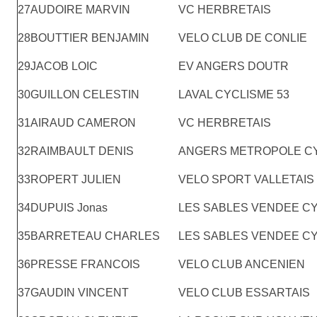
27
AUDOIRE MARVIN
VC HERBRETAIS
28
BOUTTIER BENJAMIN
VELO CLUB DE CONLIE
29
JACOB LOIC
EV ANGERS DOUTR
30
GUILLON CELESTIN
LAVAL CYCLISME 53
31
AIRAUD CAMERON
VC HERBRETAIS
32
RAIMBAULT DENIS
ANGERS METROPOLE C
33
ROPERT JULIEN
VELO SPORT VALLETAIS
34
DUPUIS Jonas
LES SABLES VENDEE C
35
BARRETEAU CHARLES
LES SABLES VENDEE C
36
PRESSE FRANCOIS
VELO CLUB ANCENIEN
37
GAUDIN VINCENT
VELO CLUB ESSARTAIS