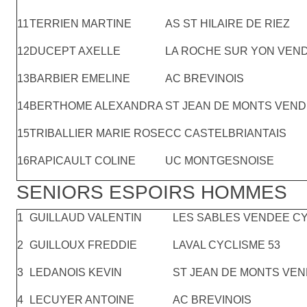
11
TERRIEN MARTINE
AS ST HILAIRE DE RIEZ
12
DUCEPT AXELLE
LA ROCHE SUR YON VEN
13
BARBIER EMELINE
AC BREVINOIS
14
BERTHOME ALEXANDRA
ST JEAN DE MONTS VEN
15
TRIBALLIER MARIE ROSE
CC CASTELBRIANTAIS
16
RAPICAULT COLINE
UC MONTGESNOISE
SENIORS ESPOIRS HOMMES
1
GUILLAUD VALENTIN
LES SABLES VENDEE C
2
GUILLOUX FREDDIE
LAVAL CYCLISME 53
3
LEDANOIS KEVIN
ST JEAN DE MONTS VE
4
LECUYER ANTOINE
AC BREVINOIS