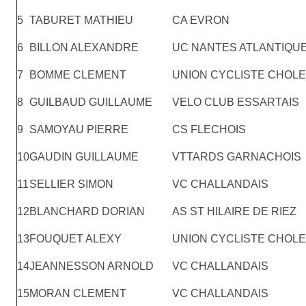
5
TABURET MATHIEU
CA EVRON
6
BILLON ALEXANDRE
UC NANTES ATLANTIQU
7
BOMME CLEMENT
UNION CYCLISTE CHOLE
8
GUILBAUD GUILLAUME
VELO CLUB ESSARTAIS
9
SAMOYAU PIERRE
CS FLECHOIS
10
GAUDIN GUILLAUME
VTTARDS GARNACHOIS
11
SELLIER SIMON
VC CHALLANDAIS
12
BLANCHARD DORIAN
AS ST HILAIRE DE RIEZ
13
FOUQUET ALEXY
UNION CYCLISTE CHOLE
14
JEANNESSON ARNOLD
VC CHALLANDAIS
15
MORAN CLEMENT
VC CHALLANDAIS