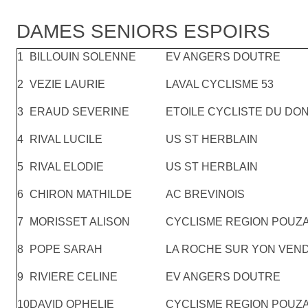
DAMES SENIORS ESPOIRS
1
BILLOUIN SOLENNE
EV ANGERS DOUTRE
2
VEZIE LAURIE
LAVAL CYCLISME 53
3
ERAUD SEVERINE
ETOILE CYCLISTE DU DO
4
RIVAL LUCILE
US ST HERBLAIN
5
RIVAL ELODIE
US ST HERBLAIN
6
CHIRON MATHILDE
AC BREVINOIS
7
MORISSET ALISON
CYCLISME REGION POUZ
8
POPE SARAH
LA ROCHE SUR YON VEN
9
RIVIERE CELINE
EV ANGERS DOUTRE
10
DAVID OPHELIE
CYCLISME REGION POUZ