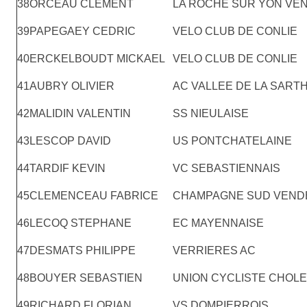
38
ORCEAU CLEMENT
LA ROCHE SUR YON VE
39
PAPEGAEY CEDRIC
VELO CLUB DE CONLIE
40
ERCKELBOUDT MICKAEL
VELO CLUB DE CONLIE
41
AUBRY OLIVIER
AC VALLEE DE LA SART
42
MALIDIN VALENTIN
SS NIEULAISE
43
LESCOP DAVID
US PONTCHATELAINE
44
TARDIF KEVIN
VC SEBASTIENNAIS
45
CLEMENCEAU FABRICE
CHAMPAGNE SUD VEND
46
LECOQ STEPHANE
EC MAYENNAISE
47
DESMATS PHILIPPE
VERRIERES AC
48
BOUYER SEBASTIEN
UNION CYCLISTE CHOLE
49
RICHARD FLORIAN
VS DOMPIERROIS