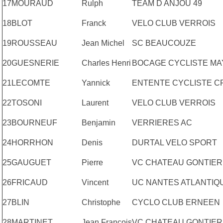
17
MOURAUD
Rulph
TEAM D ANJOU 49
18
BLOT
Franck
VELO CLUB VERROIS
19
ROUSSEAU
Jean Michel
SC BEAUCOUZE
20
GUESNERIE
Charles Henri
BOCAGE CYCLISTE MA
21
LECOMTE
Yannick
ENTENTE CYCLISTE 
22
TOSONI
Laurent
VELO CLUB VERROIS
23
BOURNEUF
Benjamin
VERRIERES AC
24
HORRHON
Denis
DURTAL VELO SPORT
25
GAUGUET
Pierre
VC CHATEAU GONTIER
26
FRICAUD
Vincent
UC NANTES ATLANTIQ
27
BLIN
Christophe
CYCLO CLUB ERNEEN
28
MARTINET
Jean Francois
VC CHATEAU GONTIER