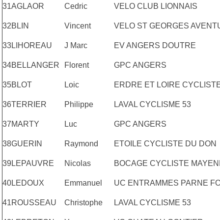
31
AGLAOR
Cedric
VELO CLUB LIONNAIS
32
BLIN
Vincent
VELO ST GEORGES AVENT
33
LIHOREAU
J Marc
EV ANGERS DOUTRE
34
BELLANGER
Florent
GPC ANGERS
35
BLOT
Loic
ERDRE ET LOIRE CYCLIST
36
TERRIER
Philippe
LAVAL CYCLISME 53
37
MARTY
Luc
GPC ANGERS
38
GUERIN
Raymond
ETOILE CYCLISTE DU DON
39
LEPAUVRE
Nicolas
BOCAGE CYCLISTE MAYEN
40
LEDOUX
Emmanuel
UC ENTRAMMES PARNE F
41
ROUSSEAU
Christophe
LAVAL CYCLISME 53