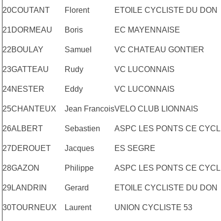
20
COUTANT
Florent
ETOILE CYCLISTE DU DON
21
DORMEAU
Boris
EC MAYENNAISE
22
BOULAY
Samuel
VC CHATEAU GONTIER
23
GATTEAU
Rudy
VC LUCONNAIS
24
NESTER
Eddy
VC LUCONNAIS
25
CHANTEUX
Jean Francois
VELO CLUB LIONNAIS
26
ALBERT
Sebastien
ASPC LES PONTS CE CYCL
27
DEROUET
Jacques
ES SEGRE
28
GAZON
Philippe
ASPC LES PONTS CE CYCL
29
LANDRIN
Gerard
ETOILE CYCLISTE DU DON
30
TOURNEUX
Laurent
UNION CYCLISTE 53