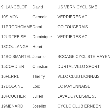
9
LANCELOT
David
US VERN CYCLISME
10
SIMON
Germain
VERRIERES AC
11
PRODHOMME
Domi
GO FOUGERAIS
12
URTEBISE
Dominique
VERRIERES AC
13
COULANGE
Henri
14
BOISMARTEL
Jerome
BOCAGE CYCLISTE MAYEN
15
CORDIER
Christian
DURTAL VELO SPORT
16
FERRE
Thierry
VELO CLUB LIONNAIS
17
DOLAINE
Loic
EC MAYENNAISE
18
FOUCHER
Julien
LAVAL CYCLISME 53
19
MENARD
Joselito
CYCLO CLUB ERNEEN