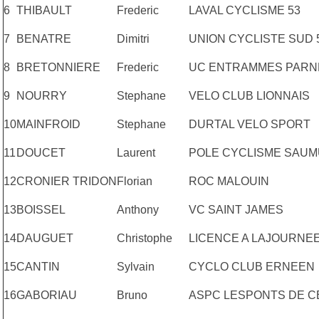
6
THIBAULT
Frederic
LAVAL CYCLISME 53
7
BENATRE
Dimitri
UNION CYCLISTE SUD 
8
BRETONNIERE
Frederic
UC ENTRAMMES PARN
9
NOURRY
Stephane
VELO CLUB LIONNAIS
10
MAINFROID
Stephane
DURTAL VELO SPORT
11
DOUCET
Laurent
POLE CYCLISME SAUM
12
CRONIER TRIDON
Florian
ROC MALOUIN
13
BOISSEL
Anthony
VC SAINT JAMES
14
DAUGUET
Christophe
LICENCE A LAJOURNE
15
CANTIN
Sylvain
CYCLO CLUB ERNEEN
16
GABORIAU
Bruno
ASPC LESPONTS DE C