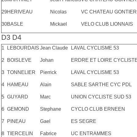
29
HERIVEAU
Nicolas
VC CHATEAU GONTIER
30
BASLE
Mickael
VELO CLUB LIONNAIS
D3 D4
1
LEBOURDAIS
Jean Claude
LAVAL CYCLISME 53
2
BOISLEVE
Johan
ERDRE ET LOIRE CYCLIST
3
TONNELIER
Pierrick
LAVAL CYCLISME 53
4
HAMEAU
Alain
SABLE SARTHE CYC PDL
5
GUYARD
Marc
UNION CYCLISTE SUD 53
6
GEMOND
Stephane
CYCLO CLUB ERNEEN
7
PINEAU
Gael
ES SEGRE
8
TIERCELIN
Fabrice
UC ENTRAMMES