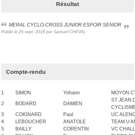
Résultat
MERAL CYCLO-CROSS JUNIOR ESPOIR SENIOR
Publié le
25 sept. 2018
par Samuel CHEVAL
Compte-rendu
1
SIMON
Yohann
MOYON C
ST JEAN
2
BODARD
DAMIEN
CYCLISM
3
COIGNARD
Paul
UC ALEN
4
LEBOUCHER
ANATOLE
TEAM U A
5
BAILLY
CORENTIN
VC CHAL