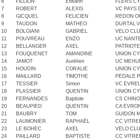
6
FILLION
Erwann
FLERS CY
7
ROBERT
ALEXIS
VC PAYS
8
GICQUEL
FELICIEN
REDON O
9
TAUDON
MATHEO
DURTAL 
10
BOLGIANI
GABRIEL
VELO CL
11
POUVREAU
ENZO
UC NANT
12
BELLANGER
AXEL
PATRIOT
13
FOUQUENET
AMANDINE
UNION CY
14
JAMOT
Aurélien
UC MEHU
15
HOUDIN
CORALIE
UNION CY
16
MAILLARD
TIMOTHE
PEDALE 
17
TESSIER
Simon
VC EVRE
18
PLASSIER
QUENTIN
UNION CY
19
FERNANDES
Baptiste
CS CHINO
20
BEAUPIED
QUENTIN
CA EVRO
21
BAUBRY
TOM
GUIDON 
22
LAUMONIER
RAPHAËL
CC VITR
23
LE BOHEC
AXEL
VELO CL
24
PAILLARD
BAPTISTE
CC VITR