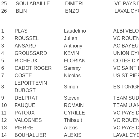
25
SOULABAILLE
DIMITRI
VC PAYS
26
BLIN
ENZO
LAVAL CY
1
PLAS
Laudelino
ALBI VEL
2
ROUSSEL
Julien
VC ROUEN
3
ANSARD
Anthony
AC BAYEU
4
GROUSSARD
KEVIN
UNION CY
5
RICHEUX
FLORIAN
COTES D'
6
CADOT ROGER
Sammy
VC SAINT
7
COSTE
Nicolas
US ST PI
LEPOITTEVIN
8
Simon
ES TORIGN
DUBOST
9
DELPRAT
Steven
TEAM SUD
10
FAUQUE
ROMAIN
TEAM U A
11
PATOUX
CYRILLE
VC PAYS 
12
VALOGNES
Thibault
VC ROUEN
13
PIERRE
Alexis
VC PAYS 
14
BOUHALLIER
ALEXIS
LAVAL CY