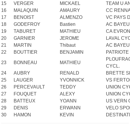
15
VERGER
MICKAEL
TEAM U A
16
MALAQUIN
AMAURY
CC RENNA
17
BENOIST
ALMENZO
VC PAYS 
18
GODEFROY
Bastien
AC BAYEU
19
TABURET
MATHIEU
CA EVRO
20
GARNIER
JEROME
LAVAL CY
21
MARTIN
Thibaut
AC BAYEU
22
BOUTTIER
BENJAMIN
PATRIOTE
PLOUFRA
23
BONNEAU
MATHIEU
CYCL.
24
AUBRY
RENALD
BRETTE S
25
LAUGER
YVONNICK
VS FERTO
26
PERCEVAULT
TEDDY
UNION CY
27
FOUQUET
ALEXY
UNION CY
28
BATTEUX
YOANN
US VERN 
29
DENIS
ERWANN
VELO SPO
30
HAMON
KEVIN
DESTINAT