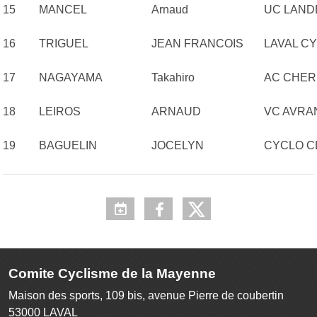
15
MANCEL
Arnaud
UC LAND
16
TRIGUEL
JEAN FRANCOIS
LAVAL CY
17
NAGAYAMA
Takahiro
AC CHER
18
LEIROS
ARNAUD
VC AVRA
19
BAGUELIN
JOCELYN
CYCLO C
Comite Cyclisme de la Mayenne
Maison des sports, 109 bis, avenue Pierre de coubertin
53000
LAVAL