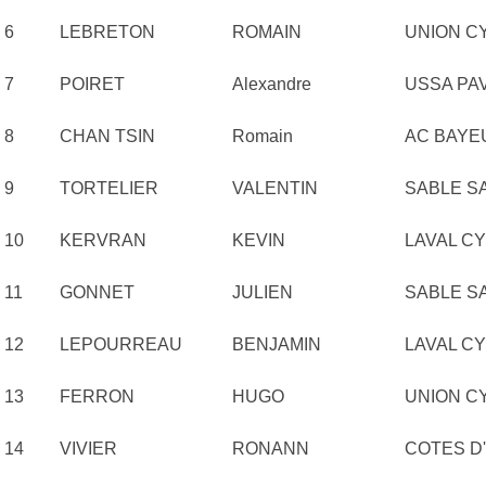
6
LEBRETON
ROMAIN
UNION C
7
POIRET
Alexandre
USSA PA
8
CHAN TSIN
Romain
AC BAYE
9
TORTELIER
VALENTIN
SABLE S
10
KERVRAN
KEVIN
LAVAL CY
11
GONNET
JULIEN
SABLE S
12
LEPOURREAU
BENJAMIN
LAVAL CY
13
FERRON
HUGO
UNION C
14
VIVIER
RONANN
COTES D