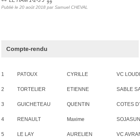
LE HAM 1-2-3 J
Publié le
20 août 2018
par Samuel CHEVAL
Compte-rendu
1
PATOUX
CYRILLE
VC LOUD
2
TORTELIER
ETIENNE
SABLE S
3
GUICHETEAU
QUENTIN
COTES D
4
RENAULT
Maxime
SOJASUN
5
LE LAY
AURELIEN
VC AVRA