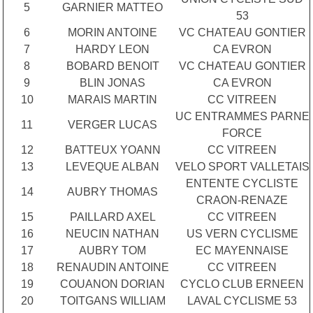
5
GARNIER MATTEO
53
6
MORIN ANTOINE
VC CHATEAU GONTIER
7
HARDY LEON
CA EVRON
8
BOBARD BENOIT
VC CHATEAU GONTIER
9
BLIN JONAS
CA EVRON
10
MARAIS MARTIN
CC VITREEN
UC ENTRAMMES PARNE
11
VERGER LUCAS
FORCE
12
BATTEUX YOANN
CC VITREEN
13
LEVEQUE ALBAN
VELO SPORT VALLETAIS
ENTENTE CYCLISTE
14
AUBRY THOMAS
CRAON-RENAZE
15
PAILLARD AXEL
CC VITREEN
16
NEUCIN NATHAN
US VERN CYCLISME
17
AUBRY TOM
EC MAYENNAISE
18
RENAUDIN ANTOINE
CC VITREEN
19
COUANON DORIAN
CYCLO CLUB ERNEEN
20
TOITGANS WILLIAM
LAVAL CYCLISME 53