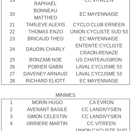
19
CC VITREEN
RAPHAËL
BONNEAU
20
EC MAYENNAISE
MATTHEO
21
TARLEVE ALEXIS
CYCLO CLUB ERNEEN
22
THOMAS ENZO
UNION CYCLISTE SUD 53
23
BRICAUD THEO
EC MAYENNAISE
ENTENTE CYCLISTE
24
DAUDIN CHARLY
CRAON-RENAZE
25
BONZAMI NOE
US CHATEAUGIRON
26
POIRIER GABIN
LAVAL CYCLISME 53
27
DAVENEY ARNAUD
LAVAL CYCLISME 53
28
RICHARD ELIOTT
EC MAYENNAISE
MINIMES
1
MORIN HUGO
CA EVRON
2
AVENANT BASILE
CC LANDIVYSIEN
3
SIMON CELESTIN
CC LANDIVYSIEN
4
ORRIERE MARTIN
CC VITREEN
UNION CYCLISTE SUD