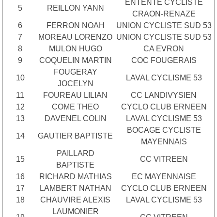
ENTENTE CYCLISTE
5
REILLON YANN
CRAON-RENAZE
6
FERRON NOAH
UNION CYCLISTE SUD 53
7
MOREAU LORENZO
UNION CYCLISTE SUD 53
8
MULON HUGO
CA EVRON
9
COQUELIN MARTIN
COC FOUGERAIS
FOUGERAY
10
LAVAL CYCLISME 53
JOCELYN
11
FOUREAU LILIAN
CC LANDIVYSIEN
12
COME THEO
CYCLO CLUB ERNEEN
13
DAVENEL COLIN
LAVAL CYCLISME 53
BOCAGE CYCLISTE
14
GAUTIER BAPTISTE
MAYENNAIS
PAILLARD
15
CC VITREEN
BAPTISTE
16
RICHARD MATHIAS
EC MAYENNAISE
17
LAMBERT NATHAN
CYCLO CLUB ERNEEN
18
CHAUVIRE ALEXIS
LAVAL CYCLISME 53
LAUMONIER