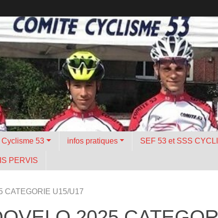
é Cyclisme 53
infos pratiques
SEF 53 et SSS CYCL
S PERVIS
 CATEGORIE U15/U17
OVELO 2025 CATEGORI