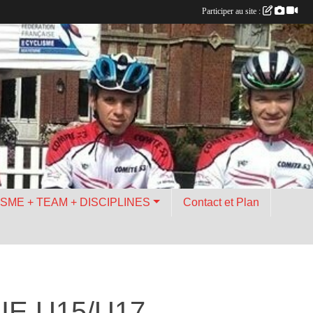
Participer au site :
ISME + TEAM + DISCIPLINES
Contact et Plan
E U15/U17